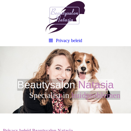
Privacy beleid
Beautysalon
Natasja
Sp
ecialist in
huidproblemen
Privacy beleid Beautysalon Natasja