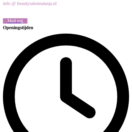
info @ beautysalonnatasja.nl
Mail mij
Openingstijden