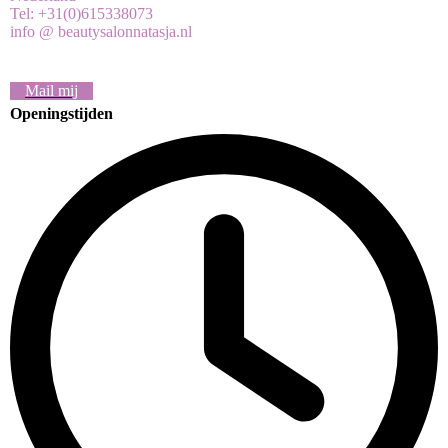
Tel: +31(0)615338073
info @ beautysalonnatasja.nl
Mail mij
Openingstijden