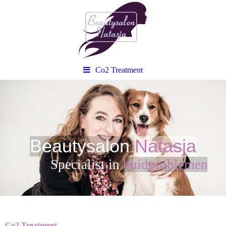
Co2 Treatment
Beautysalon
Natasja
Sp
ecialist in
huidproblemen
Co2 Treatment