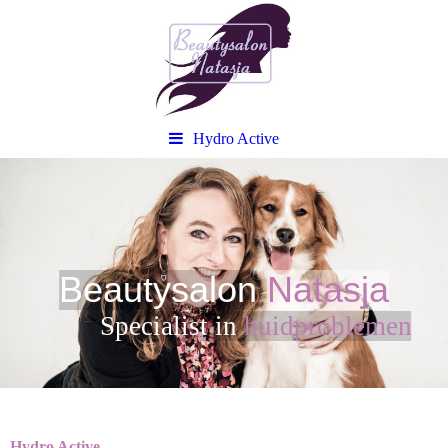
Hydro Active
Beautysalon
Natasja
Sp
ecialist in
huidproblemen
Hydro Active