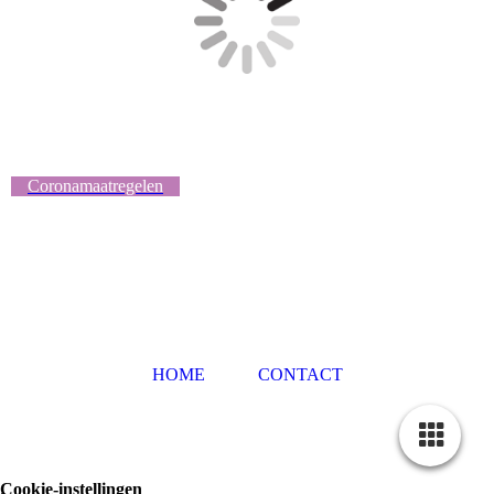
Coronamaatregelen
HOME
CONTACT
Cookie-instellingen
.