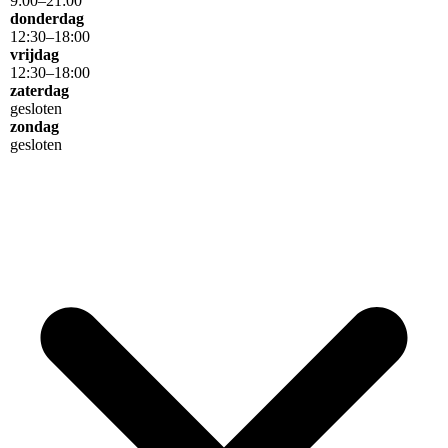
9
:
00
–
21
:
00
donderdag
12
:
30
–
18
:
00
vrijdag
12
:
30
–
18
:
00
zaterdag
gesloten
zondag
gesloten