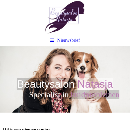
Nieuwsbrief
Beautysalon
Natasja
Sp
ecialist in
huidproblemen
Dit is een nieuwe pagina.