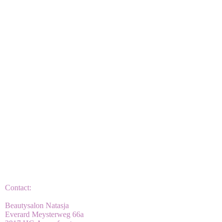
IMG_0178 (2020_07_12 13_01_04 UTC)
Contact:
Beautysalon Natasja
Everard Meysterweg 66a