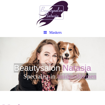
Maskers
Beautysalon
Natasja
Sp
ecialist in
huidproblemen