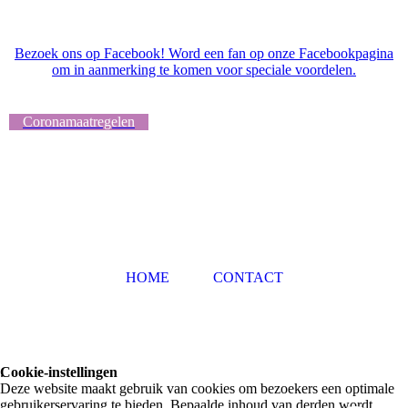
Bezoek ons op Facebook! Word een fan op onze Facebookpagina
om in aanmerking te komen voor speciale voordelen.
Coronamaatregelen
HOME
CONTACT
Cookie-instellingen
.
Deze website maakt gebruik van cookies om bezoekers een optimale
gebruikerservaring te bieden. Bepaalde inhoud van derden wordt