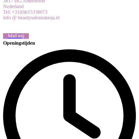
3817 HG Amersfoort
Nederland
Tel: +31(0)615338073
info @ beautysalonnatasja.nl
Mail mij
Openingstijden