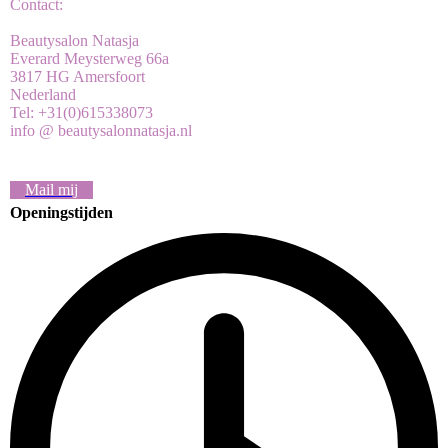
Contact:
Beautysalon Natasja
Everard Meysterweg 66a
3817 HG Amersfoort
Nederland
Tel: +31(0)615338073
info @ beautysalonnatasja.nl
Mail mij
Openingstijden