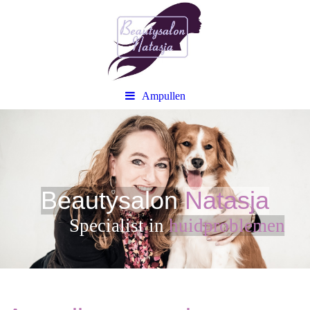
Ampullen
Beautysalon
Natasja
Sp
ecialist in
huidproblemen