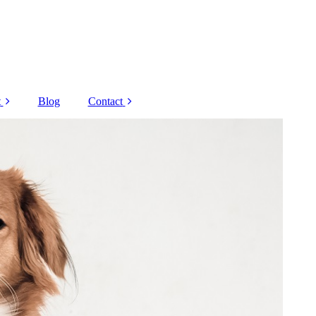
t
Blog
Contact
Decaar
Corona regels
 Grandel
Nieuwsbrief
Schrammek
Overige
andelingen