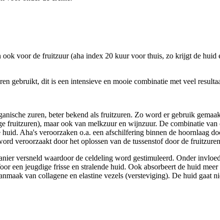
an ook voor de fruitzuur (aha index 20 kuur voor thuis, zo krijgt de huid
en gebruikt, dit is een intensieve en mooie combinatie met veel resultaa
anische zuren, beter bekend als fruitzuren. Zo word er gebruik gemaa
ige fruitzuren), maar ook van melkzuur en wijnzuur. De combinatie van
e huid. Aha's veroorzaken o.a. een afschilfering binnen de hoornlaag do
ord veroorzaakt door het oplossen van de tussenstof door de fruitzuren
anier versneld waardoor de celdeling word gestimuleerd. Onder invloe
 Voor een jeugdige frisse en stralende huid. Ook absorbeert de huid meer
 aanmaak van collagene en elastine vezels (versteviging). De huid gaat ni