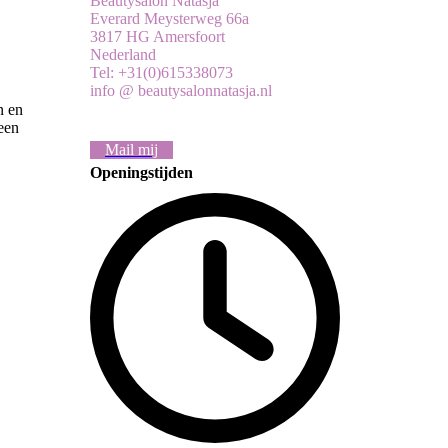
Beautysalon Natasja
Everard Meysterweg 66a
3817 HG Amersfoort
Nederland
Tel: +31(0)615338073
info @ beautysalonnatasja.nl
n en
 een
Mail mij
Openingstijden