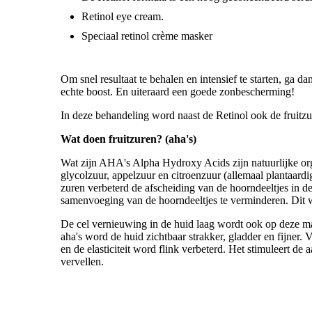
Retinol eye cream.
Speciaal retinol crème masker
Om snel resultaat te behalen en intensief te starten, ga d
echte boost. En uiteraard een goede zonbescherming!
In deze behandeling word naast de Retinol ook de fruitzur
Wat doen fruitzuren? (aha's)
Wat zijn AHA's Alpha Hydroxy Acids zijn natuurlijke org
glycolzuur, appelzuur en citroenzuur (allemaal plantaard
zuren verbeterd de afscheiding van de hoorndeeltjes in d
samenvoeging van de hoorndeeltjes te verminderen. Dit w
De cel vernieuwing in de huid laag wordt ook op deze m
aha's word de huid zichtbaar strakker, gladder en fijner.
en de elasticiteit word flink verbeterd. Het stimuleert de
vervellen.