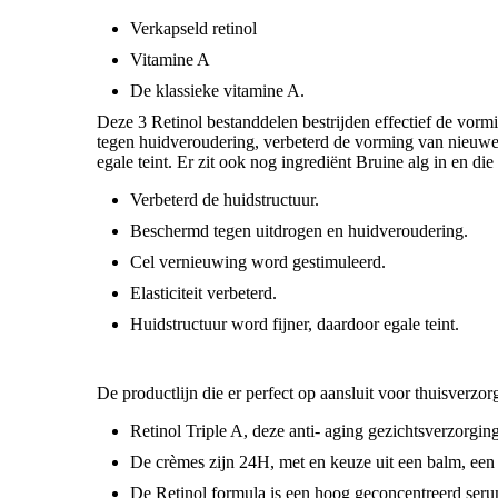
Verkapseld retinol
Vitamine A
De klassieke vitamine A.
Deze 3 Retinol bestanddelen bestrijden effectief de vorm
tegen huidveroudering, verbeterd de vorming van nieuwe ce
egale teint. Er zit ook nog ingrediënt Bruine alg in en d
Verbeterd de huidstructuur.
Beschermd tegen uitdrogen en huidveroudering.
Cel vernieuwing word gestimuleerd.
Elasticiteit verbeterd.
Huidstructuur word fijner, daardoor egale teint.
De productlijn die er perfect op aansluit voor thuisverzorg
Retinol Triple A, deze anti- aging gezichtsverzorgings
De crèmes zijn 24H, met en keuze uit een balm, een 
De Retinol formula is een hoog geconcentreerd ser