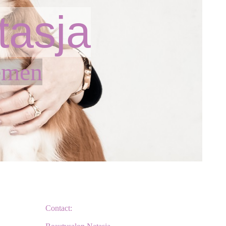
tasja
emen
Contact: