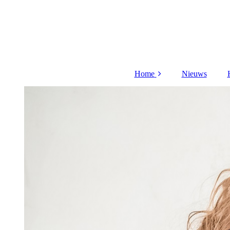
Home
Nieuws
Meer over mij
Acties
Cadeaubon
Aanmelden
nieuwsbrief
Workshop
Privacy beleid
videos