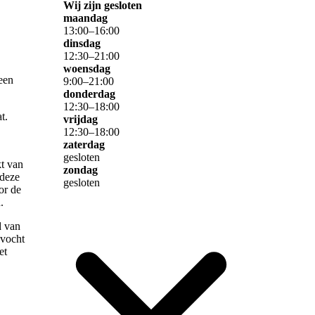
Wij zijn gesloten
maandag
13
:
00
–
16
:
00
dinsdag
12
:
30
–
21
:
00
woensdag
 een
9
:
00
–
21
:
00
donderdag
12
:
30
–
18
:
00
t.
vrijdag
12
:
30
–
18
:
00
zaterdag
gesloten
kt van
zondag
 deze
gesloten
or de
.
d van
 vocht
et