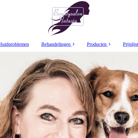
Huidproblemen
Behandelingen
Producten
Prijslijs
Decaar
Decaar
Dr Grandel
Dr Grandel
Dr
Dr Schrammek
Dr Schrammek
Dr 
Bindweefsel
Arabesque make up
beh
Pigment treatment
Ampullen
Retinol Treatment
Maskers
Coaguleren
Caption Lacq3
Nagellak