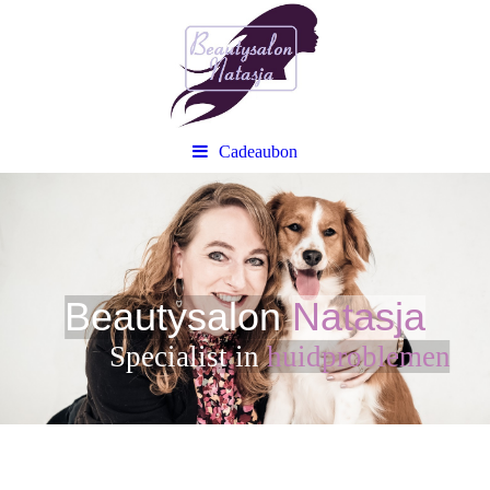
Cadeaubon
Beautysalon
Natasja
Sp
ecialist in
huidproblemen