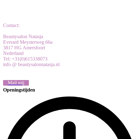
Contact:
Beautysalon Natasja
Everard Meysterweg 66a
3817 HG Amersfoort
Nederland
Tel: +31(0)615338073
info @ beautysalonnatasja.nl
Mail mij
Openingstijden