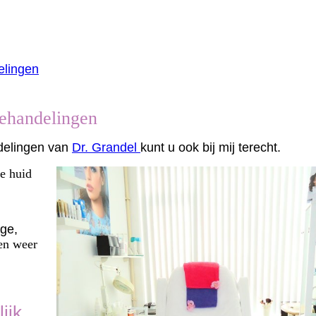
elingen
behandelingen
delingen van
Dr. Grandel
kunt u ook bij mij terecht.
e huid
ge,
 en weer
ijk