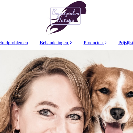
Huidproblemen
Behandelingen
Producten
Prijslijs
Decaar
Decaar
Dr Grandel
Dr Grandel
Dr
Dr Schrammek
Dr Schrammek
Dr 
Bindweefsel
Arabesque make up
beh
Pigment treatment
Ampullen
Retinol Treatment
Maskers
Coaguleren
Caption Lacq3
Nagellak