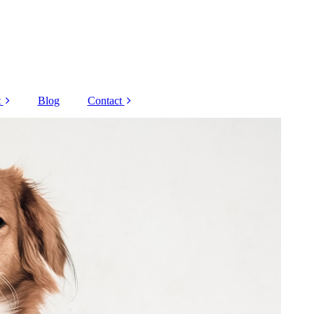
t
Blog
Contact
Decaar
Corona regels
 Grandel
Nieuwsbrief
Schrammek
Overige
andelingen