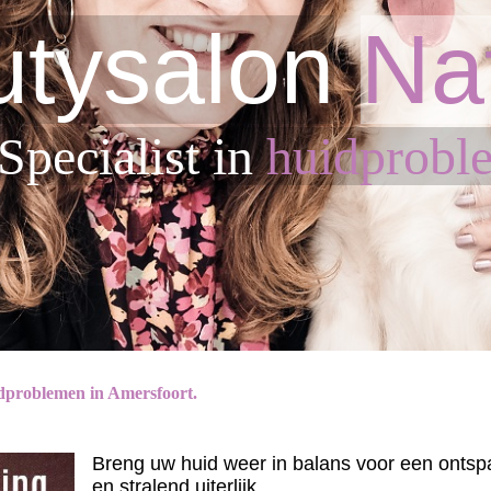
tysalon
Na
Sp
ecialist in
huidprobl
idproblemen in Amersfoort.
Breng uw huid weer in balans voor een onts
en stralend uiterlijk.