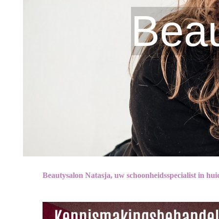
Beau
Beautysalon Natasja, uw schoonheidsspecialist in hu