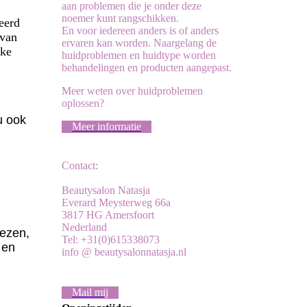
aan problemen die je onder deze
noemer kunt rangschikken.
eerd
En voor iedereen anders is of anders
 van
ervaren kan worden. Naargelang de
lke
huidproblemen en huidtype worden
behandelingen en producten aangepast.
Meer weten over huidproblemen
oplossen?
u ook
Meer informatie
Contact:
Beautysalon Natasja
Everard Meysterweg 66a
3817 HG Amersfoort
Nederland
iezen,
Tel: +31(0)615338073
en
info @ beautysalonnatasja.nl
Mail mij