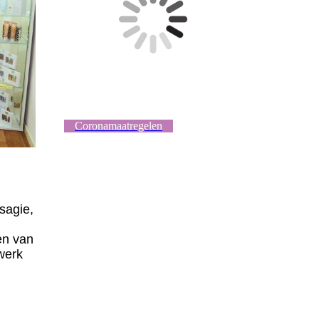
Coronamaatregelen
sagie,
en van
werk