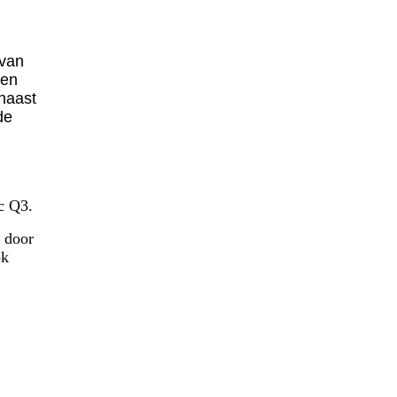
 van
 en
naast
de
ac Q3.
r door
ok