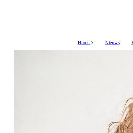
Home
Nieuws
Meer over mij
Acties
Cadeaubon
Aanmelden
nieuwsbrief
Workshop
Privacy beleid
videos