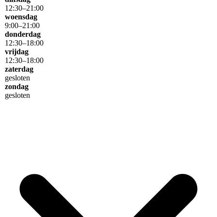
12
:
30
–
21
:
00
woensdag
9
:
00
–
21
:
00
donderdag
12
:
30
–
18
:
00
vrijdag
12
:
30
–
18
:
00
zaterdag
gesloten
zondag
gesloten