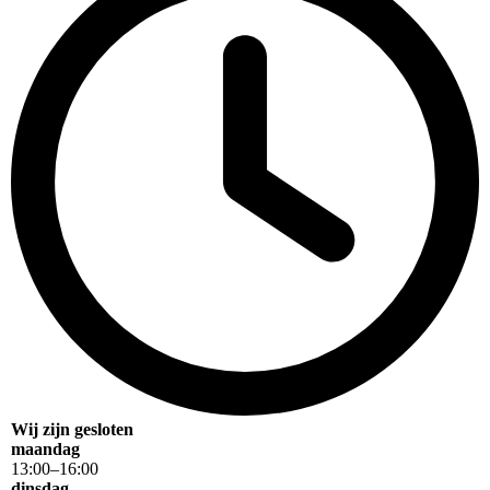
Wij zijn gesloten
maandag
13
:
00
–
16
:
00
dinsdag