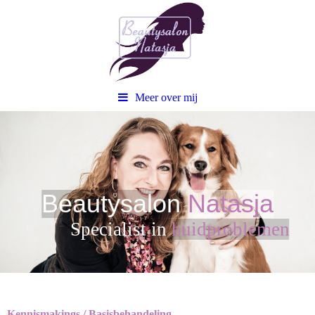
Meer over mij
Beautysalon
Natasja
Sp
ecialist in
huidproblemen
Kennismakings / Basisbehandeling.